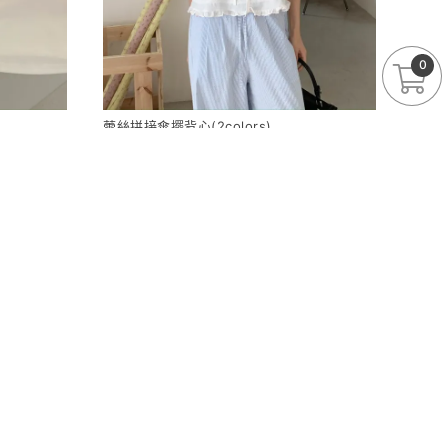
0
蕾絲拼接傘擺背心(2colors)
590