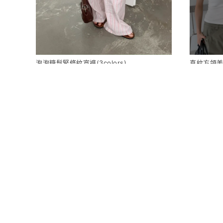
泡泡糖鬆緊條紋寬褲(3colors)
直紋方領美背B
730
320