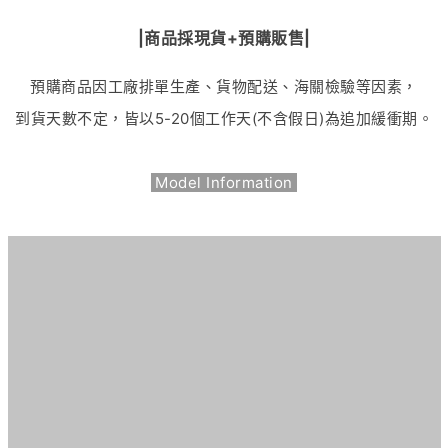
|商品採現貨+預購販售|
預購商品因工廠排單生產、貨物配送、海關檢驗等因素，
到貨天數不定，皆以
5-20
個工作天(不含假日)為追加緩衝期。
Model Information