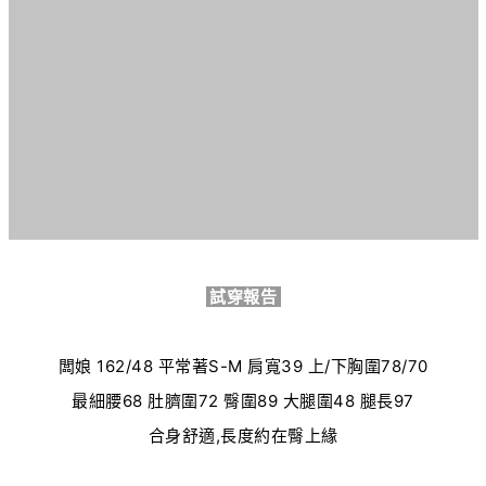
試穿報告
闆娘
162/48
平常著S-
M
肩寬
39
上
/
下胸圍78
/70
最細腰68
肚臍圍
72
臀圍
89
大腿圍
48
腿長
97
合身舒適
,長度約在臀上緣