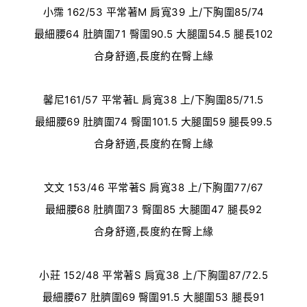
小霈
162/53
平常著
M
肩寬
39
上
/
下胸圍
85/74
最細腰
64
肚臍圍
71
臀圍
90.5
大腿圍
54.5
腿長
102
合身舒適
,長度約在臀上緣
馨尼161/57 平常著L 肩寬38 上/下胸圍85/71.5
最細腰69 肚臍圍74 臀圍101.5 大腿圍59 腿長99.5
合身舒適,長度約在臀上緣
文文
153/46
平常著
S
肩寬
38
上
/
下胸圍
77/67
最細腰
68
肚臍圍
73
臀圍
85
大腿圍
47
腿長
92
合身舒適
,長度約在臀上緣
小莊 152/48
平常著
S
肩寬
38
上
/
下胸圍8
7/72.5
最細腰
67
肚臍圍69
臀圍91.5
大腿圍53
腿長91