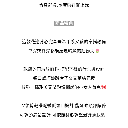
合身舒適,長度約在臀上緣
商品特色
這款花邊背心完全是溫柔系女孩的穿搭必備
單穿或疊穿都能展現精緻的細節美🌷
親膚的直坑紋面料
搭配下襬的荷葉邊設計
領口處巧妙融合了交叉蕾絲元素
散發一種甜美又帶點慵懶感的小女人氣息🎀
V領剪裁搭配微低領口設計 能延伸頸部線條
可調節肩帶設計 可依照身形調整最舒適狀態~