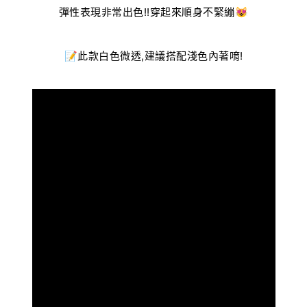
彈性表現非常出色!!穿起來順身不緊繃😻
📝此款白色微透,建議搭配淺色內著唷
!