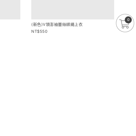
0
(新色)V領澎袖蕾絲綁繩上衣
550