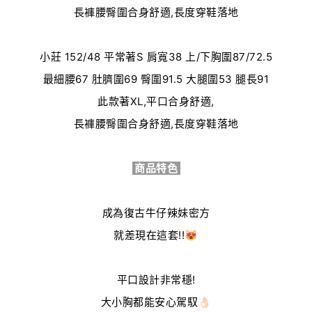
長褲腰臀圍合身舒適,長度穿鞋落地
小莊 152/48
平常著
S
肩寬
38
上
/
下胸圍8
7/72.5
最細腰
67
肚臍圍69
臀圍91.5
大腿圍53
腿長91
此款著XL,平口合身舒適,
長褲腰臀圍合身舒適,長度穿鞋落地
商品特色
成為復古牛仔辣妹密方
就差現在這套!!😻
平口設計非常穩!
大小胸都能安心駕馭👌🏻