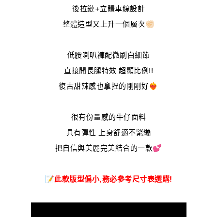
後拉鏈+立體車線設計
整體造型又上升一個層次✊🏻
低腰喇叭褲配微刷白細節
直接開長腿特效 超顯比例!!
復古甜辣感也拿捏的剛剛好❤️‍🔥
很有份量感的牛仔面料
具有彈性 上身舒適不緊繃
把自信與美麗完美結合的一款💕
📝此款
版型偏小
,務必參考尺寸表選購
!