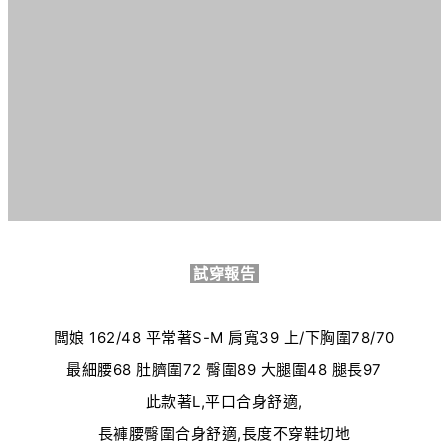
試穿報告
闆娘
162/48
平常著S-
M
肩寬
39
上
/
下胸圍78
/70
最細腰68
肚臍圍
72
臀圍
89
大腿圍
48
腿長
97
此款著L,平口合身舒適,
長褲腰臀圍合身舒適,長度不穿鞋切地