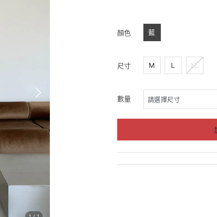
藍
顏色
M
L
XL
尺寸
數量
1
/
1