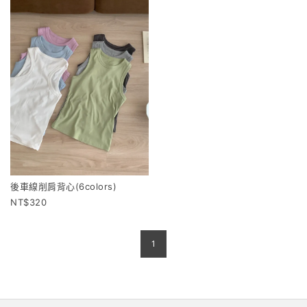
後車線削肩背心(6colors)
320
1