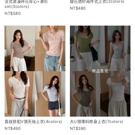
法式浪漫碎花背心+罩衫
緹花透紗兩件式上衣(2colors)
set(3colors)
480
580
商品售完
直紋排釦V領天絲上衣(4colors)
大U領薄料修身上衣(7colors)
490
390